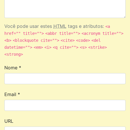
Você pode usar estes
HTML
tags e atributos:
<a
href="" title="">
<abbr title="">
<acronym title="">
<b>
<blockquote cite="">
<cite>
<code>
<del
datetime="">
<em>
<i>
<q cite="">
<s>
<strike>
<strong>
Nome
*
Email
*
URL