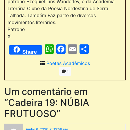
patrono Ezequiel Lins Wanderley, e da Academia
Literária Clube da Poesia Nordestina de Serra
Talhada. Também Faz parte de diversos
movimentos literários.
Patrono
X
WhatsApp
Facebook
Email
Comparti
Share
Poetas Acadêmicos
1
Um comentário em
“Cadeira 19: NÚBIA
FRUTUOSO”
junho 6, 2020 at 12:58 pm