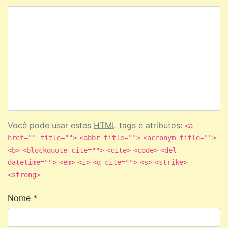
Você pode usar estes
HTML
tags e atributos:
<a
href="" title="">
<abbr title="">
<acronym title="">
<b>
<blockquote cite="">
<cite>
<code>
<del
datetime="">
<em>
<i>
<q cite="">
<s>
<strike>
<strong>
Nome
*