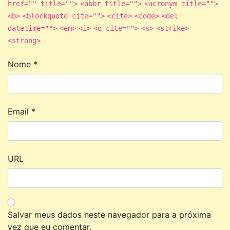
href="" title="">
<abbr title="">
<acronym title="">
<b>
<blockquote cite="">
<cite>
<code>
<del
datetime="">
<em>
<i>
<q cite="">
<s>
<strike>
<strong>
Nome
*
Email
*
URL
Salvar meus dados neste navegador para a próxima
vez que eu comentar.