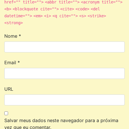
href="" title="">
<abbr title="">
<acronym title="">
<b>
<blockquote cite="">
<cite>
<code>
<del
datetime="">
<em>
<i>
<q cite="">
<s>
<strike>
<strong>
Nome
*
Email
*
URL
Salvar meus dados neste navegador para a próxima
vez que eu comentar.