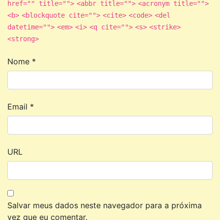
href="" title="">
<abbr title="">
<acronym title="">
<b>
<blockquote cite="">
<cite>
<code>
<del
datetime="">
<em>
<i>
<q cite="">
<s>
<strike>
<strong>
Nome
*
Email
*
URL
Salvar meus dados neste navegador para a próxima
vez que eu comentar.