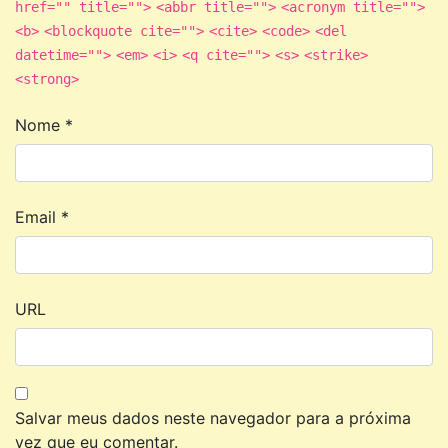
href="" title="">
<abbr title="">
<acronym title="">
<b>
<blockquote cite="">
<cite>
<code>
<del
datetime="">
<em>
<i>
<q cite="">
<s>
<strike>
<strong>
Nome
*
Email
*
URL
Salvar meus dados neste navegador para a próxima
vez que eu comentar.