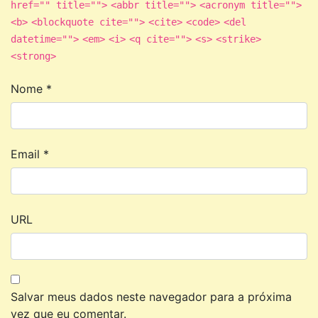
href="" title="">
<abbr title="">
<acronym title="">
<b>
<blockquote cite="">
<cite>
<code>
<del
datetime="">
<em>
<i>
<q cite="">
<s>
<strike>
<strong>
Nome
*
Email
*
URL
Salvar meus dados neste navegador para a próxima
vez que eu comentar.