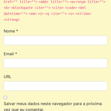
href="" title="">
<abbr title="">
<acronym title="">
<b>
<blockquote cite="">
<cite>
<code>
<del
datetime="">
<em>
<i>
<q cite="">
<s>
<strike>
<strong>
Nome
*
Email
*
URL
Salvar meus dados neste navegador para a próxima
vez que eu comentar.