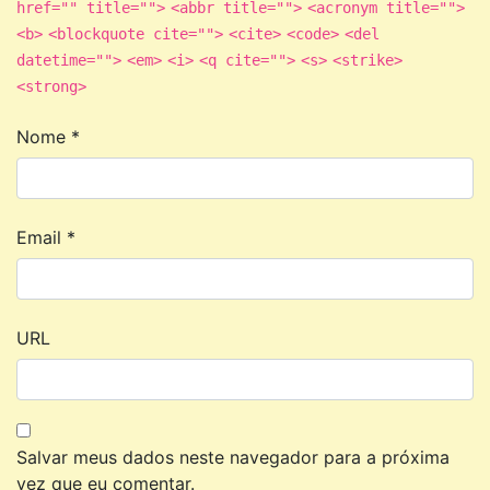
href="" title="">
<abbr title="">
<acronym title="">
<b>
<blockquote cite="">
<cite>
<code>
<del
datetime="">
<em>
<i>
<q cite="">
<s>
<strike>
<strong>
Nome
*
Email
*
URL
Salvar meus dados neste navegador para a próxima
vez que eu comentar.