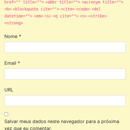
href="" title="">
<abbr title="">
<acronym title="">
<b>
<blockquote cite="">
<cite>
<code>
<del
datetime="">
<em>
<i>
<q cite="">
<s>
<strike>
<strong>
Nome
*
Email
*
URL
Salvar meus dados neste navegador para a próxima
vez que eu comentar.